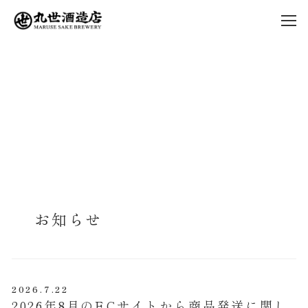
メ
イ
ン
コ
ン
テ
ン
ツ
へ
移
動
お知らせ
2026.7.22
投稿日
2026年8月のECサイトから商品発送に関し