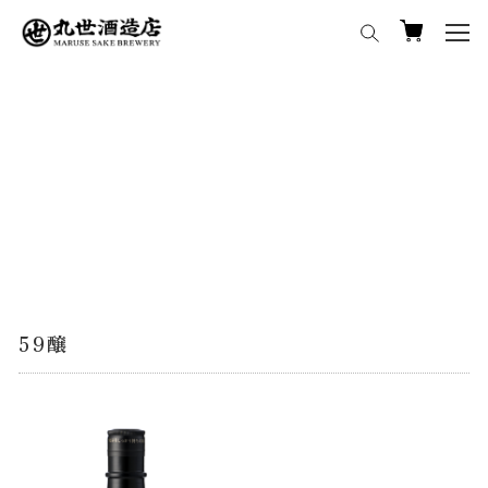
メ
イ
ン
コ
ン
テ
ン
ツ
へ
移
動
59醸