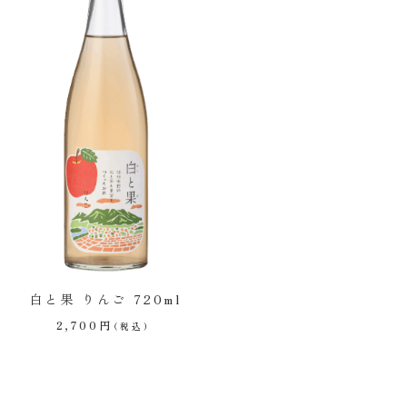
白と果 りんご 720ml
2,700
円
（税込）