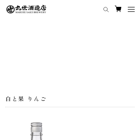
メ
イ
ン
コ
ン
テ
ン
ツ
へ
移
動
白と果 りんご